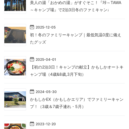
美人の湯「おかめの湯」がすぐそこ！『垰～TAWA
～キャンプ場』で2泊3日冬のファミキャン♩
2025
-
12
-
05
初！冬のファミリーキャンプ｜最低気温0度に備え
たグッズ
2025
-
04
-
01
【初の2泊3日！キャンプの献立】かもしかオートキ
ャンプ場（4歳&8歳,3月下旬）
2024
-
05
-
30
かもしかEX（かもしかエリア）でファミリーキャン
プ！（3歳＆7歳子連れ・5月）
2023
-
12
-
20