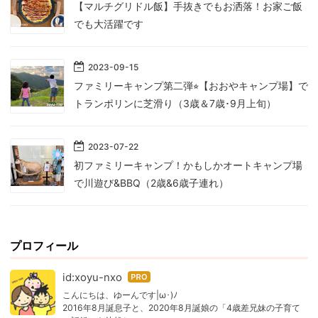
【マルチグリドル飯】手抜きでもお洒落！お家ご飯
でも大活躍です
2023
-
09
-
15
ファミリーキャンプ第二弾⭐︎【おおやキャンプ場】で
トランポリンに芝滑り（3歳＆7歳･9月上旬）
2023
-
07
-
22
初ファミリーキャンプ！かもしかオートキャンプ場
で川遊び&BBQ（2歳&6歳子連れ）
プロフィール
id:xoyu-nxo
はて
なブ
こんにちは、ゆーんです|ω･)ﾉ
2016年8月誕息子と、2020年8月誕娘の「4歳差兄妹の子育て
ログ